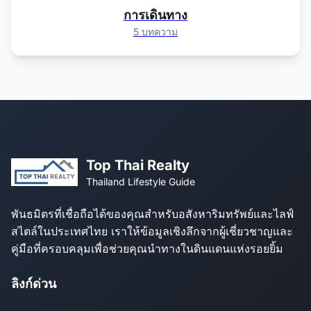
การเดินทาง
5 บทความ
Top Thai Realty
Thailand Lifestyle Guide
พันธมิตรที่เชื่อถือได้ของคุณสำหรับอสังหาริมทรัพย์และไลฟ์
สไตล์ในประเทศไทย เราให้ข้อมูลเชิงลึกจากผู้เชี่ยวชาญและ
คู่มือที่ครอบคลุมเพื่อช่วยคุณนำทางในดินแดนแห่งรอยยิ้ม
ลิงก์ด่วน