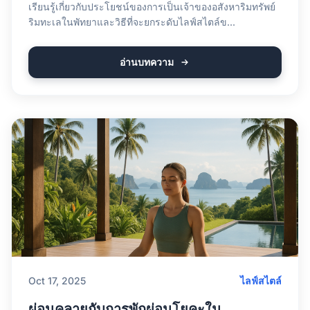
เรียนรู้เกี่ยวกับประโยชน์ของการเป็นเจ้าของอสังหาริมทรัพย์
ริมทะเลในพัทยาและวิธีที่จะยกระดับไลฟ์สไตล์ข...
อ่านบทความ
Oct 17, 2025
ไลฟ์สไตล์
ผ่อนคลายกับการพักผ่อนโยคะใน