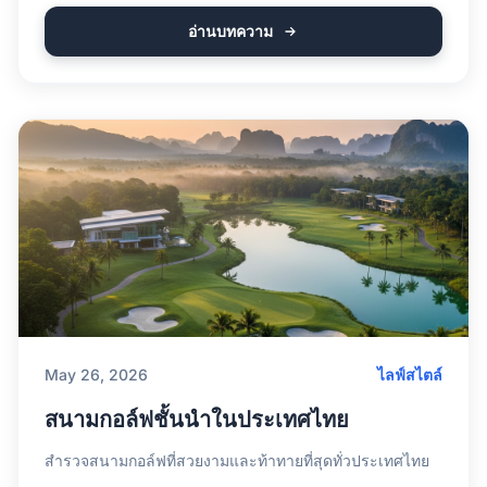
อ่านบทความ
May 26, 2026
ไลฟ์สไตล์
สนามกอล์ฟชั้นนำในประเทศไทย
สำรวจสนามกอล์ฟที่สวยงามและท้าทายที่สุดทั่วประเทศไทย