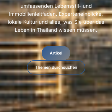
umfassenden Lebensstil- und
Immobilienleitfaden. Experteneinblicke,
lokale Kultur und alles, was Sie über das
Leben in Thailand wissen müssen.
Artikel
Themen durchsuchen