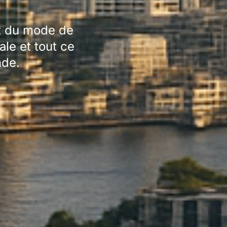
t du mode de
ale et tout ce
nde.