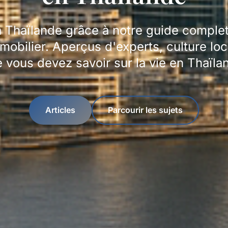
a Thaïlande grâce à notre guide comple
mmobilier. Aperçus d'experts, culture loc
 vous devez savoir sur la vie en Thaïla
Articles
Parcourir les sujets