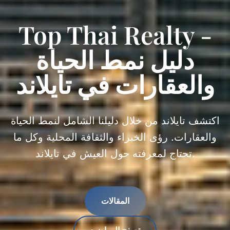
Top Thai Realty -
دليل نمط الحياة
والعقارات في تايلاند
اكتشف تايلاند من خلال دليلنا الشامل لنمط الحياة
والعقارات. رؤى الخبراء والثقافة المحلية وكل ما
تحتاج لمعرفته حول العيش في تايلاند.
المقالات