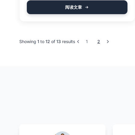
阅读文章
Showing
1
to
12
of
13
results
1
2