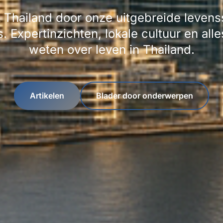
Thailand door onze uitgebreide levenss
 Expertinzichten, lokale cultuur en all
weten over leven in Thailand.
Artikelen
Blader door onderwerpen