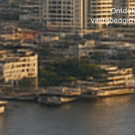
Ontdek 
vastgoedgids.